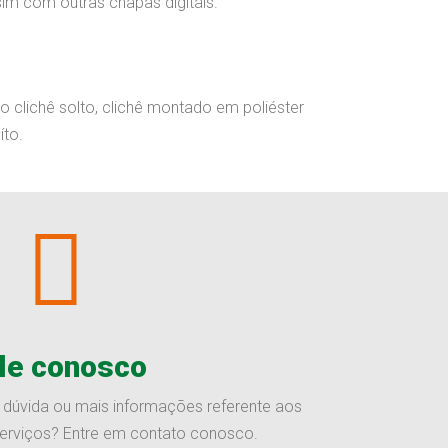
m com outras chapas digitais.
clichê solto, clichê montado em poliéster
íto.
le conosco
 dúvida ou mais informações referente aos
erviços? Entre em contato conosco.