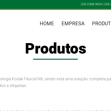
(54) 3268-9604 | (54)
HOME
EMPRESA
PRODUT
Produtos
gia Kodak Flexcel NX, sendo está uma solução completa par
os e etiquetas.