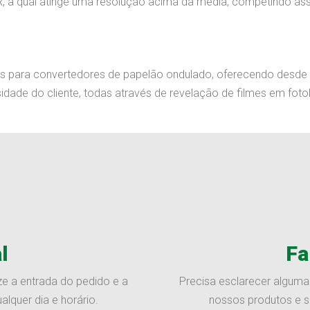
a qual atinge uma resolução acima da média, competindo assi
para convertedores de papelão ondulado, oferecendo desde o 
dade do cliente, todas através de revelação de filmes em fotol
l
Fa
ize a entrada do pedido e a
Precisa esclarecer alguma
lquer dia e horário.
nossos produtos e s