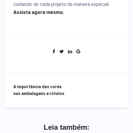
cuidando de cada projeto de maneira especial.
Assista agora mesmo.
Navegação
A importância das cores
nas embalagens e rótulos
de
Post
Leia também: